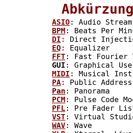
Abkürzun
ASIO
: Audio Stream
BPM
: Beats Per Min
DI
: Direct Injecti
EQ
: Equalizer
FFT
: Fast Fourier 
GUI
: Graphical Use
MIDI
: Musical Inst
PA
: Public Address
Pan
: Panorama
PCM
: Pulse Code Mo
PFL
: Pre Fader Lis
VST
: Virtual Studi
WAV
: Wave